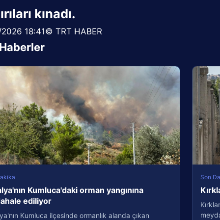
ırıları kınadı.
/2026 18:41© TRT HABER
i Haberler
akika
Son Da
lya'nın Kumluca'daki orman yangınına
Kırkl
hale ediliyor
Kırkla
meydan
ya'nın Kumluca ilçesinde ormanlık alanda çıkan