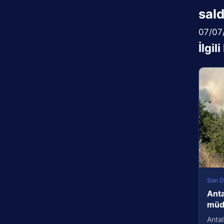
sald
07/07
İlgil
Son D
Anta
müda
Antal