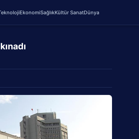
Teknoloji
Ekonomi
Sağlık
Kültür Sanat
Dünya
 kınadı