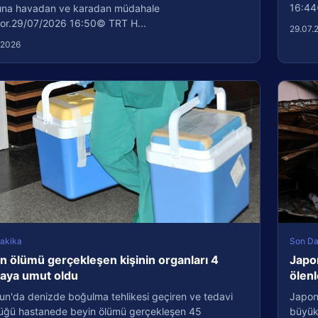
16:44
ına havadan ve karadan müdahale
iyor.29/07/2026 16:50© TRT H...
29.07.
.2026
akika
Son Da
n ölümü gerçekleşen kişinin organları 4
Japo
taya umut oldu
ölenl
un'da denizde boğulma tehlikesi geçiren ve tedavi
Japon
üğü hastanede beyin ölümü gerçekleşen 45
büyük