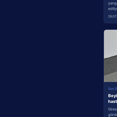
yang
edil
29.07
Son D
Beyi
has
Gires
görd