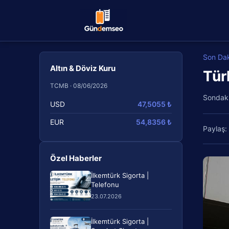
Son Da
Altın & Döviz Kuru
Tür
TCMB · 08/06/2026
Sondak
USD
47,5055 ₺
EUR
54,8356 ₺
Paylaş:
Özel Haberler
İlkemtürk Sigorta |
Telefonu
23.07.2026
İlkemtürk Sigorta |