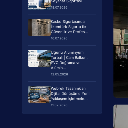
Seyahat Sigortası
18.07.2026
Kasko Sigortasında
İlkemtürk Sigorta ile
Güvenilir ve Profes...
16.07.2026
Uğurlu Alüminyum
Torbalı | Cam Balkon,
PVC Doğrama ve
Alümin...
12.05.2026
Webrek Tasarım’dan
Dijital Dönüşüme Yeni
Yaklaşım: İşletmele...
11.02.2026