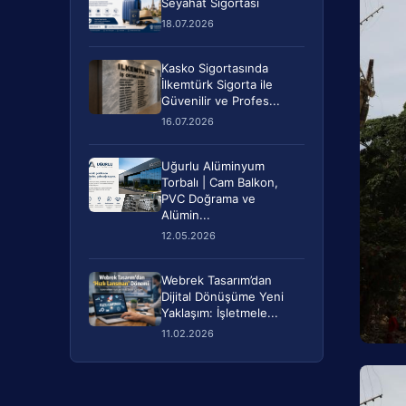
Seyahat Sigortası
18.07.2026
Kasko Sigortasında
İlkemtürk Sigorta ile
Güvenilir ve Profes...
16.07.2026
Uğurlu Alüminyum
Torbalı | Cam Balkon,
PVC Doğrama ve
Alümin...
12.05.2026
Webrek Tasarım’dan
Dijital Dönüşüme Yeni
Yaklaşım: İşletmele...
11.02.2026