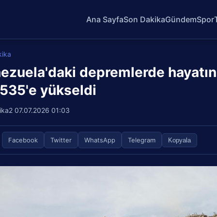
Ana Sayfa
Son Dakika
Gündem
Spor
kika
ezuela'daki depremlerde hayatını
 535'e yükseldi
ika2
07.07.2026 01:03
Facebook
Twitter
WhatsApp
Telegram
Kopyala