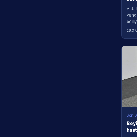
Antal
yang
edil
29.07
Son D
Beyi
has