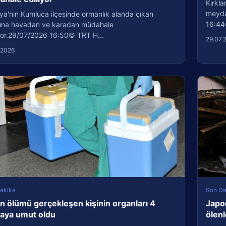
Kırkla
meydan
ya'nın Kumluca ilçesinde ormanlık alanda çıkan
16:44
ına havadan ve karadan müdahale
iyor.29/07/2026 16:50© TRT H...
29.07.
.2026
akika
Son Da
n ölümü gerçekleşen kişinin organları 4
Japo
taya umut oldu
ölenl