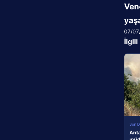
Ven
yaşa
07/07
İlgil
Son D
Anta
müda