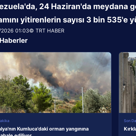
ezuela'da, 24 Haziran'da meydana g
mını yitirenlerin sayısı 3 bin 535'e y
/2026 01:03© TRT HABER
i Haberler
akika
Son Da
lya'nın Kumluca'daki orman yangınına
Kırkl
hale ediliyor