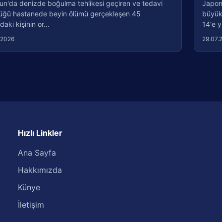
un'da denizde boğulma tehlikesi geçiren ve tedavi
Japon
üğü hastanede beyin ölümü gerçekleşen 45
büyük
daki kişinin or...
14'e y
.2026
29.07.
Hızlı Linkler
Ana Sayfa
Hakkımızda
Künye
İletişim