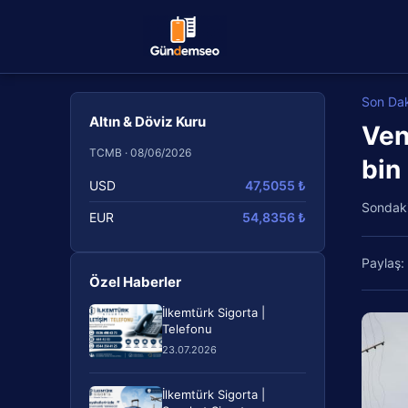
Son Da
Altın & Döviz Kuru
Ven
TCMB · 08/06/2026
bin
USD
47,5055 ₺
Sondak
EUR
54,8356 ₺
Paylaş:
Özel Haberler
İlkemtürk Sigorta |
Telefonu
23.07.2026
İlkemtürk Sigorta |