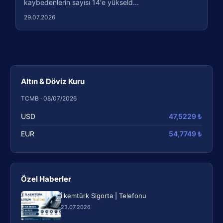
kaybedenlerin sayısı 14'e yükseld...
29.07.2026
Altın & Döviz Kuru
TCMB · 08/07/2026
USD
47,5229 ₺
EUR
54,7749 ₺
Özel Haberler
İlkemtürk Sigorta | Telefonu
23.07.2026