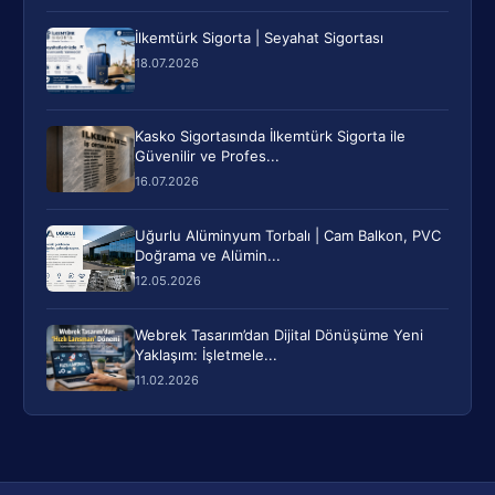
İlkemtürk Sigorta | Seyahat Sigortası
18.07.2026
Kasko Sigortasında İlkemtürk Sigorta ile
Güvenilir ve Profes...
16.07.2026
Uğurlu Alüminyum Torbalı | Cam Balkon, PVC
Doğrama ve Alümin...
12.05.2026
Webrek Tasarım’dan Dijital Dönüşüme Yeni
Yaklaşım: İşletmele...
11.02.2026