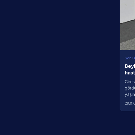
Son D
Beyi
has
Gires
görd
yaşın
29.07