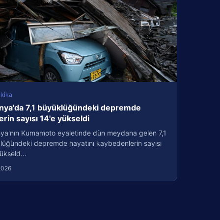
kika
nya'da 7,1 büyüklüğündeki depremde
erin sayısı 14'e yükseldi
ya'nın Kumamoto eyaletinde dün meydana gelen 7,1
lüğündeki depremde hayatını kaybedenlerin sayısı
ükseld...
2026