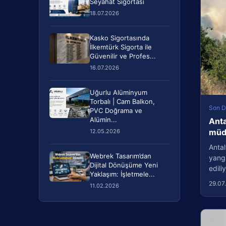
Seyahat Sigortası
18.07.2026
Kasko Sigortasında
İlkemtürk Sigorta ile
Güvenilir ve Profes...
16.07.2026
Uğurlu Alüminyum
Torbalı | Cam Balkon,
Son D
PVC Doğrama ve
Alümin...
Anta
müda
12.05.2026
Antal
Webrek Tasarım’dan
yang
Dijital Dönüşüme Yeni
edil
Yaklaşım: İşletmele...
29.07
11.02.2026