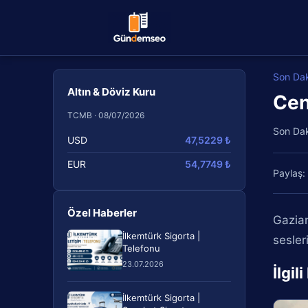
Son Da
Altın & Döviz Kuru
Cen
TCMB · 08/07/2026
Son Da
USD
47,5229 ₺
EUR
54,7749 ₺
Paylaş:
Özel Haberler
Gazian
İlkemtürk Sigorta |
sesler
Telefonu
23.07.2026
İlgil
İlkemtürk Sigorta |