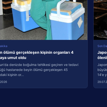
akika
Son Da
n ölümü gerçekleşen kişinin organları 4
Japo
taya umut oldu
ölenl
un'da denizde boğulma tehlikesi geçiren ve tedavi
Japon
üğü hastanede beyin ölümü gerçekleşen 45
büyük
daki kişinin or...
14'e y
.2026
29.07.