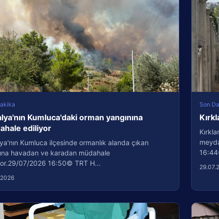
akika
Son Da
lya'nın Kumluca'daki orman yangınına
Kırkl
hale ediliyor
Kırkla
meydan
ya'nın Kumluca ilçesinde ormanlık alanda çıkan
16:44
ına havadan ve karadan müdahale
iyor.29/07/2026 16:50© TRT H...
29.07.
.2026