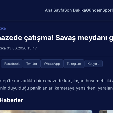
Ana Sayfa
Son Dakika
Gündem
Spor
kika
azede çatışma! Savaş meydanı gi
kika
03.06.2026 15:47
Facebook
Twitter
WhatsApp
Telegram
Kopyala
tep'te mezarlıkta bir cenazede karşılaşan husumetli iki ai
inin duyulduğu panik anları kameraya yansırken; yaralan
i Haberler