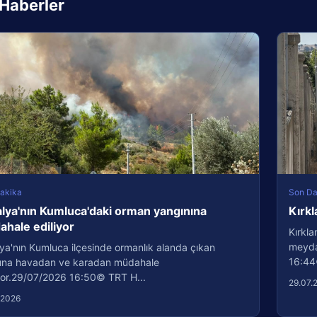
i Haberler
akika
Son Da
lya'nın Kumluca'daki orman yangınına
Kırkl
hale ediliyor
Kırkla
meydan
ya'nın Kumluca ilçesinde ormanlık alanda çıkan
16:44
ına havadan ve karadan müdahale
iyor.29/07/2026 16:50© TRT H...
29.07.
.2026