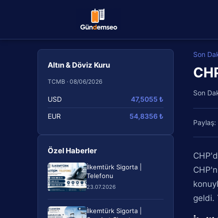
Son Da
Altın & Döviz Kuru
CHP
TCMB · 08/06/2026
Son Da
USD
47,5055 ₺
EUR
54,8356 ₺
Paylaş:
Özel Haberler
CHP'de
İlkemtürk Sigorta |
CHP'ni
Telefonu
konuyl
23.07.2026
geldi.
İlkemtürk Sigorta |