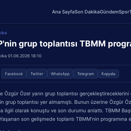
Ana Sayfa
Son Dakika
Gündem
Spor
kika
'nin grup toplantısı TBMM progr
kika
01.06.2026 18:10
Facebook
Twitter
WhatsApp
Telegram
Kopyala
 Özgür Özel yarın grup toplantısı gerçekleştirecekleri
n grup toplantısı yer almamıştı. Bunun üzerine Özgür Öz
a ilgili olarak konuştu ve son durumu anlattı. TBMM Başk
 Yaşanan son gelişmede toplantı TBMM'nin programına e