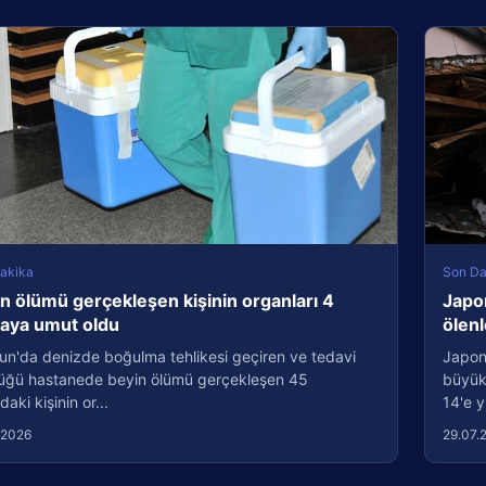
akika
Son Da
n ölümü gerçekleşen kişinin organları 4
Japo
taya umut oldu
ölenl
un'da denizde boğulma tehlikesi geçiren ve tedavi
Japon
üğü hastanede beyin ölümü gerçekleşen 45
büyük
daki kişinin or...
14'e y
.2026
29.07.