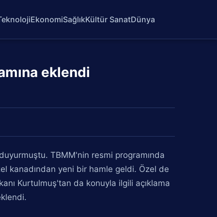
Teknoloji
Ekonomi
Sağlık
Kültür Sanat
Dünya
amına eklendi
ni duyurmuştu. TBMM'nin resmi programında
el kanadından yeni bir hamle geldi. Özel de
anı Kurtulmuş'tan da konuyla ilgili açıklama
klendi.