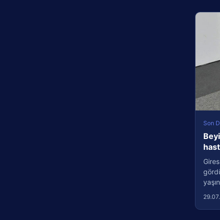
Son D
Beyi
has
Gires
görd
yaşın
29.07