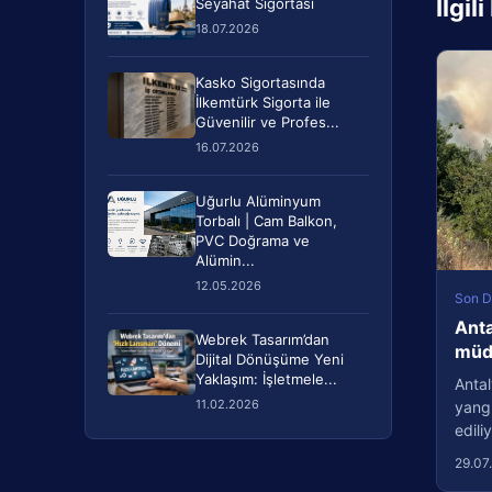
İlgil
Seyahat Sigortası
18.07.2026
Kasko Sigortasında
İlkemtürk Sigorta ile
Güvenilir ve Profes...
16.07.2026
Uğurlu Alüminyum
Torbalı | Cam Balkon,
PVC Doğrama ve
Alümin...
12.05.2026
Son D
Anta
Webrek Tasarım’dan
müda
Dijital Dönüşüme Yeni
Yaklaşım: İşletmele...
Antal
11.02.2026
yang
edil
29.07