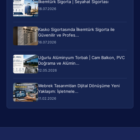
İlkemtürk Sigorta | Seyahat Sigortası
18.07.2026
Kasko Sigortasında İlkemtürk Sigorta ile
Güvenilir ve Profes...
16.07.2026
Uğurlu Alüminyum Torbalı | Cam Balkon, PVC
Doğrama ve Alümin...
12.05.2026
Webrek Tasarım’dan Dijital Dönüşüme Yeni
Yaklaşım: İşletmele...
11.02.2026