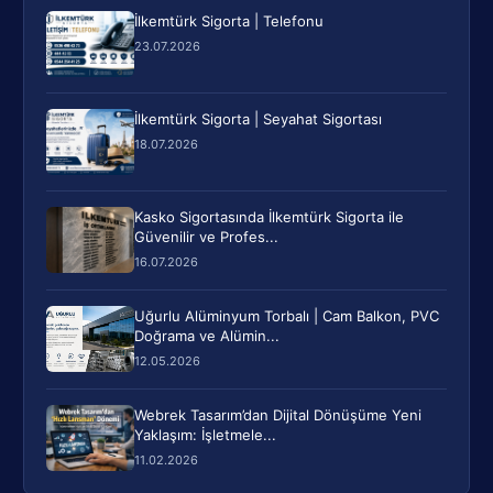
İlkemtürk Sigorta | Telefonu
23.07.2026
İlkemtürk Sigorta | Seyahat Sigortası
18.07.2026
Kasko Sigortasında İlkemtürk Sigorta ile
Güvenilir ve Profes...
16.07.2026
Uğurlu Alüminyum Torbalı | Cam Balkon, PVC
Doğrama ve Alümin...
12.05.2026
Webrek Tasarım’dan Dijital Dönüşüme Yeni
Yaklaşım: İşletmele...
11.02.2026